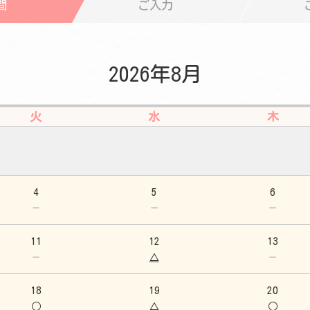
間
ご入力
2026年8月
火
水
木
4
5
6
－
－
－
11
12
13
－
△
－
18
19
20
○
△
○