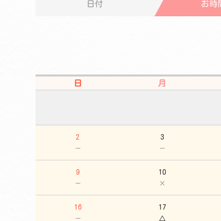
日付
お時
日
月
2
3
－
－
9
10
－
×
16
17
－
△