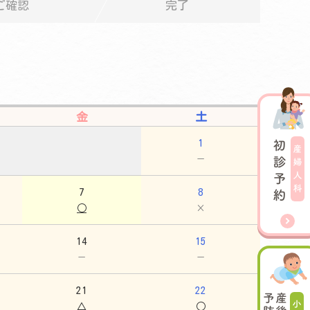
ご確認
完了
金
土
1
－
7
8
○
×
14
15
－
－
21
22
△
○