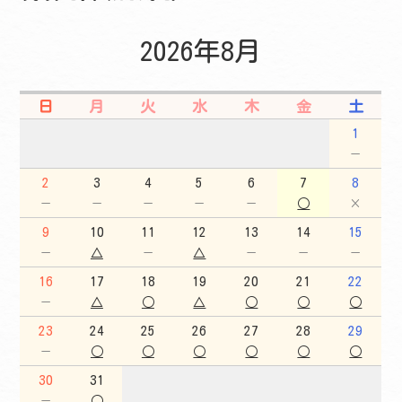
2026年8月
日
月
火
水
木
金
土
1
－
2
3
4
5
6
7
8
－
－
－
－
－
○
×
9
10
11
12
13
14
15
－
△
－
△
－
－
－
16
17
18
19
20
21
22
－
△
○
△
○
○
○
23
24
25
26
27
28
29
－
○
○
○
○
○
○
30
31
－
○